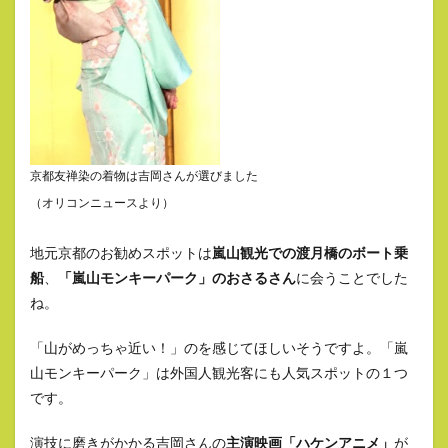
京都友禅染の着物は吉岡さんが選びました
（オリコンニュースより）
地元京都のお勧めスポットは
嵐山観光での渡月橋のボート乗
船
、
「嵐山モンキーパーク」のおさるさん
に会うことでした
ね。
「山がめっちゃ近い！」のを感じてほしいそうですよ。「嵐
山モンキーパーク」は外国人観光客にも人気スポットの１つ
です。
演技に磨きがかかる吉岡さんの
主演映画「ハケンアニメ」
が