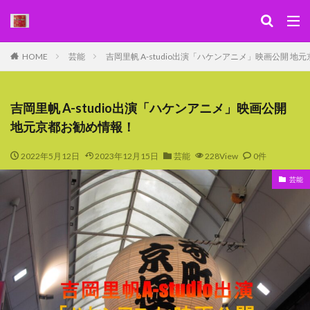
キーワード
HOME
芸能
吉岡里帆 A-studio出演「ハケンアニメ」映画公開 地
WEB
デザイン
SEO
カテゴリー
吉岡里帆 A-studio出演「ハケンアニメ」映画公開
地元京都お勧め情報！
2022年5月12日
2023年12月15日
芸能
228View
0件
検索
芸能