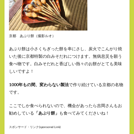
京都 あぶり餅（撮影ルオ）
あぶり餅は小さくちぎった餅を串にさし、炭火でこんがり焼
いた後に京都特製の白みそだれにつけます。無病息災を願う
食べ物です。白みそだれと香ばしい熱々のお餅がとても美味
しいですよ！
1000年もの間、変わらない製法
で作り続けている京都の名物
です。
ここでしか食べられないので、機会があったら吉岡さんもお
勧めしている
「あぶり餅」
も食べてみてくださいね！
スポンサード・リンク(sponsored Link)