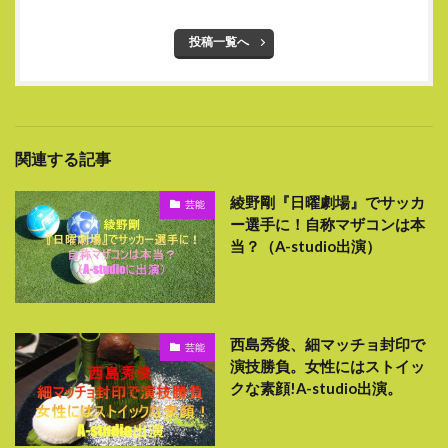
投稿一覧へ
関連する記事
綾野剛『日曜劇場』でサッカ
芸能
ー選手に！自称マザコンは本
当？（A-studio出演）
西島秀俊、細マッチョ封印で
芸能
演技勝負。女性にはストイッ
クな素顔!A-studio出演。