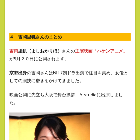
４ 吉岡里帆さんのまとめ
吉岡
里帆（よしおかりほ）
さんの
主演映画「ハケンアニメ」
が5月２０日に公開されます。
京都出身
の吉岡さんはNHK朝ドラ出演で注目を集め、女優と
しての演技に磨きをかけてきました。
映画公開に先立ち大阪で舞台挨拶、A-studioに出演しまし
た。