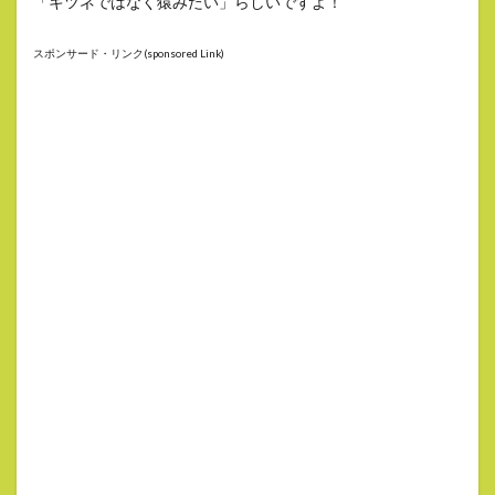
「キツネではなく猿みたい」らしいですよ！
スポンサード・リンク(sponsored Link)