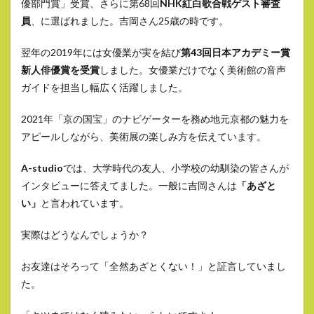
優部門賞」受賞、さらに第68回
NHK紅白歌合戦ゲスト審査
員
、に選ばれました。吉岡さん25歳の時です。
翌年の2019年には女優業が実を結び
第43回日本アカデミー賞
新人俳優賞を受賞
しました。女優業だけでなく美術館の音声
ガイドを担当し幅広く活躍しました。
2021年「京の国宝」のナビゲーターを務め地元京都の魅力を
アピールしながら、美術展の楽しみ方を伝えています。
A-studio
では、大学時代の友人、小学校の幼馴染の皆さんが
インタビューに答えてました。一般に吉岡さんは
「あざと
い」
と言われています。
実際はどうなんでしょうか？
お友達はそろって「全然あざとくない！」と証言していまし
た。