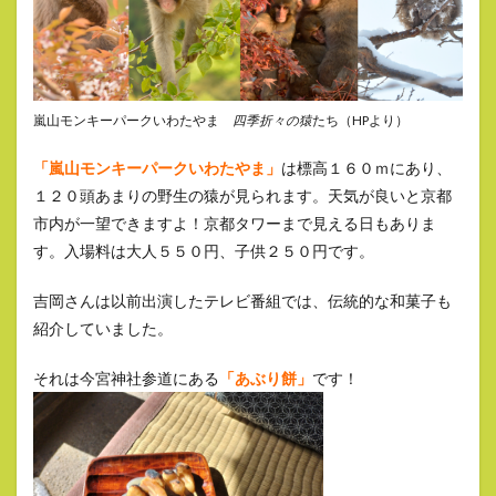
嵐山モンキーパークいわたやま
四季折々の猿
たち（HPより）
「嵐山モンキーパークいわたやま」
は標高１６０ｍにあり、
１２０頭あまりの野生の猿が見られます。天気が良いと京都
市内が一望できますよ！京都タワーまで見える日もありま
す。入場料は大人５５０円、子供２５０円です。
吉岡さんは以前出演したテレビ番組では、伝統的な和菓子も
紹介していました。
それは今宮神社参道にある
「あぶり餅」
です！