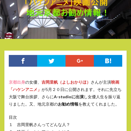
京都出身
の女優、
吉岡里帆（よしおかりほ）
さんが主演
映画
「ハケンアニメ」
が5月２０日に公開されます。それに先立ち
大阪で舞台挨拶、さらに
A-studioに出演
し女優人生を振り返
りました。又、地元京都の
お勧め情報
を教えてくれました。
目次
１ 吉岡里帆さんってどんな人？