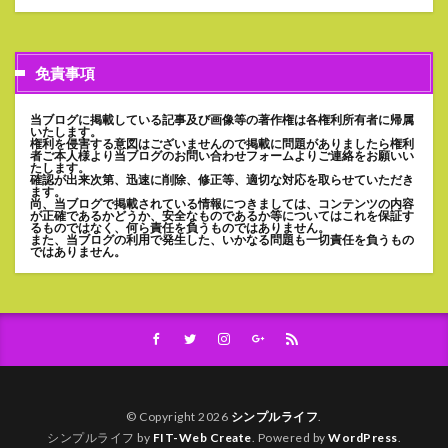
免責事項
当ブログに掲載している記事及び画像等の著作権は各権利所有者に帰属
いたします。
権利を侵害する意図はございませんので掲載に問題がありましたら権利
者ご本人様より当ブログのお問い合わせフォームよりご連絡をお願いい
たします。
確認が出来次第、迅速に削除、修正等、適切な対応を取らせていただき
ます。
尚、当ブログで掲載されている情報につきましては、コンテンツの内容
が正確であるかどうか、安全なものであるか等についてはこれを保証す
るものではなく、何ら責任を負うものではありません。
また、当ブログの利用で発生した、いかなる問題も一切責任を負うもの
ではありません。
© Copyright 2026
シンプルライフ
.
シンプルライフ by
FIT-Web Create
. Powered by
WordPress
.