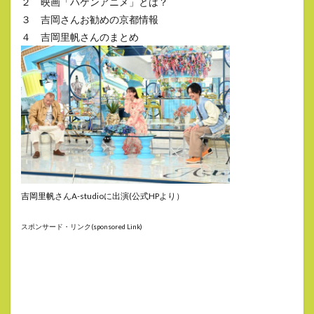
２ 映画「ハケンアニメ」とは？
３ 吉岡さんお勧めの京都情報
４ 吉岡里帆さんのまとめ
吉岡里帆
さんA-studioに出演(公式HPより）
スポンサード・リンク(sponsored Link)