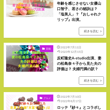
年齢を感じさせない女優山
口智子、若さの秘訣は？
「塩美人」？『おしゃれク
リップ』出演。
続きを読む
2022年7月11日
芸能
2023年12月15日
反町隆史A‐studio出演、妻
の松島奈々子から見た夫の
評価は？ 夫婦円満の訳？
続きを読む
2022年7月10日
グルメ
2022年8月17日
ロッテ『紗々』とコラボし