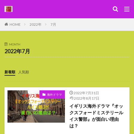
キーワード
HOME
2022年
7月
WEB
デザイン
SEO
カテゴリー
MONTH
2022年7月
新着順
人気順
検索
2022年7月31日
海外ドラマ
2022年8月17日
イギリス海外ドラマ『オッ
クスフォードミステリール
イス警部』が面白い理由
は？