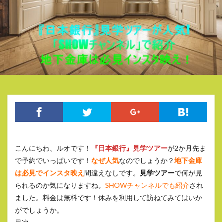
こんにちわ、ルオです！
『日本銀行』見学ツアー
が2か月先ま
で予約でいっぱいです！
なぜ人気
なのでしょうか？
地下金庫
は必見でインスタ映え
間違えなしです。
見学ツアー
で何が見
られるのか気になりますね。
SHOWチャンネルでも紹介
され
ました。料金は無料です！休みを利用して訪ねてみてはいか
がでしょうか。