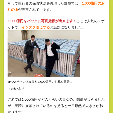
そして銀行券の保管状況を再現した部屋では、
1,000億円のお
札の山
が設置されています。
1,000億円をバックに写真撮影が出来ます！
ここは人気のスポ
ットで、
インスタ映えする
と話題になりました。
SHOWチャンネル取材1,000億円のお札を背景に
（entaxより）
普通では1,000億円がどのくらいの量なのか想像がつきません
が、実際に展示されているのを見ると一目瞭然で大きさがわ
かります。