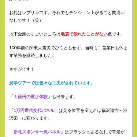
お札はレプリカです。それでもテンション上がること間違い
なしです！（笑）
地下金庫のすごいところは
地震で崩れたことがない
点です。
100年前の関東大震災でびくともせず、当時も１営業日も休ま
ず業務を継続しました。
さすがです！
見学ツアーでは色々な工夫がされています。
「１億円の重さ体験」
も出来ます。
「1万円世代交代パネル」
は見る位置を変えれば福沢諭吉～渋
沢栄一に変わります。
「新札スポンサー風パネル」
はフラッシュあるなしで背景が