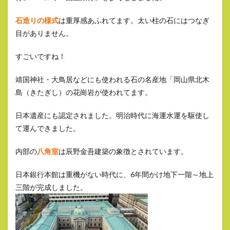
石造りの様式
は重厚感あふれてます。太い柱の石にはつなぎ
目がありません。
すごいですね！
靖国神社・大鳥居などにも使われる石の名産地「岡山県北木
島（きたぎし）の花崗岩が使われてます。
日本遺産にも認定されました。明治時代に海運水運を駆使し
て運んできました。
内部の
八角室
は辰野金吾建築の象徴とされています。
日本銀行本館は重機がない時代に、6年間かけ地下一階～地上
三階が完成しました。