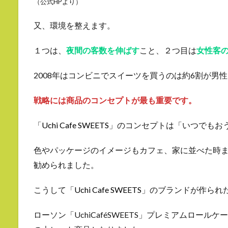
（公式HPより）
又、環境を整えます。
１つは、
夜間の客数を伸ばす
こと、２つ目は
女性客
2008年はコンビニでスイーツを買うのは約6割が男
戦略には商品のコンセプトが最も重要です。
「
Uchi Cafe SWEETS
」のコンセプトは「いつでもお
色やパッケージのイメージもカフェ、家に並べた時
勧められました。
こうして「
Uchi Cafe SWEETS
」のブランドが作られ
ローソン「UchiCaféSWEETS」プレミアムロール