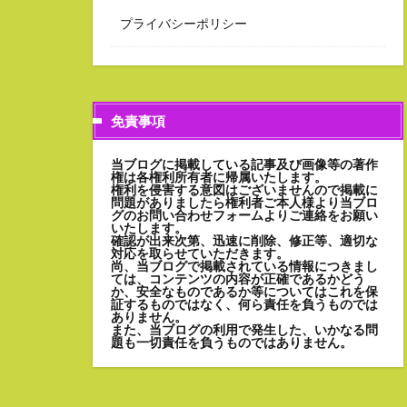
プライバシーポリシー
免責事項
当ブログに掲載している記事及び画像等の著作
権は各権利所有者に帰属いたします。
権利を侵害する意図はございませんので掲載に
問題がありましたら権利者ご本人様より当ブロ
グのお問い合わせフォームよりご連絡をお願い
いたします。
確認が出来次第、迅速に削除、修正等、適切な
対応を取らせていただきます。
尚、当ブログで掲載されている情報につきまし
ては、コンテンツの内容が正確であるかどう
か、安全なものであるか等についてはこれを保
証するものではなく、何ら責任を負うものでは
ありません。
また、当ブログの利用で発生した、いかなる問
題も一切責任を負うものではありません。