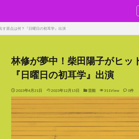
SEO
み出す原点は何？『日曜日の初耳学』出演
林修が夢中！柴田陽子がヒッ
『日曜日の初耳学』出演
検索
2023年4月21日
2023年12月15日
芸能
311View
0件