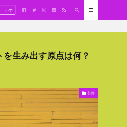
ルオ
トを生み出す原点は何？
芸能