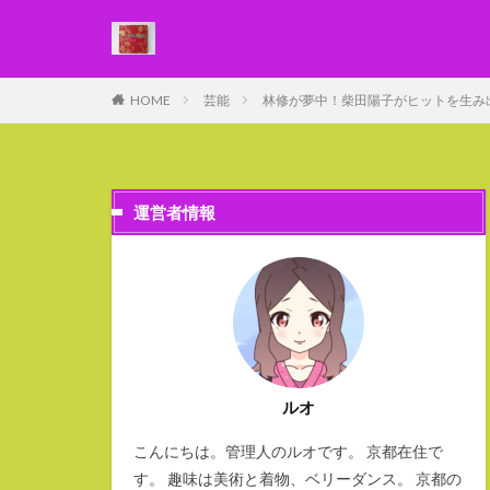
WEB
デザイン
HOME
芸能
林修が夢中！柴田陽子がヒットを生
カテゴリー
運営者情報
ルオ
こんにちは。管理人のルオです。 京都在住で
す。 趣味は美術と着物、ベリーダンス。 京都の