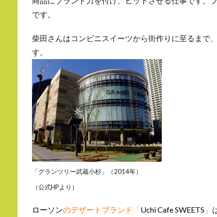
商品にブランド力を付け、ヒットさせる仕事です。
です。
柴田さんはコンビニスイーツから街作りに至るまで
す。
「グランツリー武蔵小杉」（2014年）
（公式HPより）
ローソン
のデザートブランド「
Uchi Cafe SWEETS
」