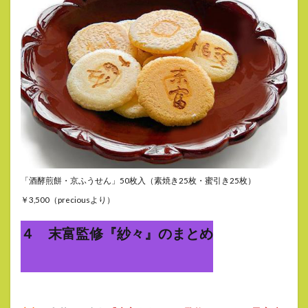
「酒酵煎餅・京ふうせん」50枚入（素焼き25枚・蜜引き25枚）
￥3,500（preciousより）
４ 末富監修『紗々』のまとめ