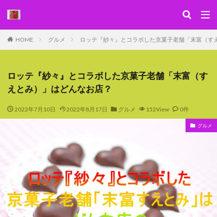
キーワード
HOME
グルメ
ロッテ『紗々』とコラボした京菓子老舗「末富（す
WEB
デザイン
SEO
カテゴリー
ロッテ『紗々』とコラボした京菓子老舗「末富（す
えとみ）」はどんなお店？
2022年7月10日
2022年8月17日
グルメ
152View
0件
検索
グルメ