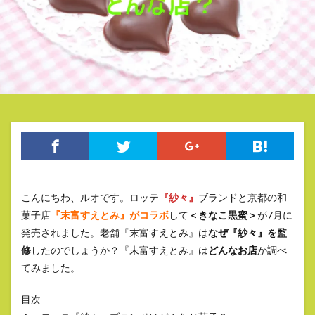
こんにちわ、ルオです。ロッテ
『紗々』
ブランドと京都の和
菓子店
『末富すえとみ』がコラボ
して
＜きなこ黒蜜＞
が7月に
発売されました。老舗『末富すえとみ』は
なぜ『紗々』を監
修
したのでしょうか？『末富すえとみ』は
どんなお店
か調べ
てみました。
目次