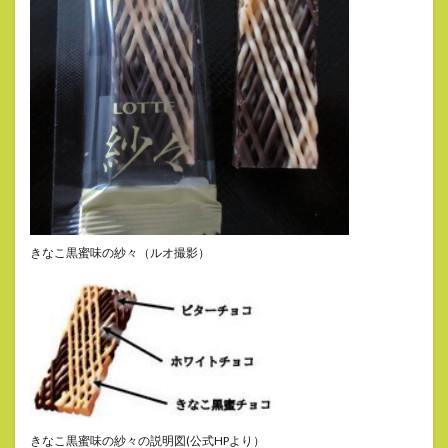
きなこ黒蜜味の紗々（ルオ撮影）
きなこ黒蜜味の紗々の説明図(公式HPより）