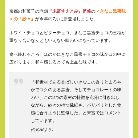
京都の和菓子の老舗
『末富すえとみ』監修
の
＜きなこ黒蜜味
＞の『紗々』
が今年の7月に新登場しました。
ホワイトチョコとビターチョコ、きなこ黒蜜チョコの三種が
重なり合いなんともいえない味わいになっています。
食べ終わるころ、ほのかにきなこ黒蜜チョコの味が口の中に
広がります。和を感じるとても上品な味です。
「和素材である香ばしいきなこの香りとまろや
かでコクのある黒蜜、そしてチョコレートの味
わい、この3つの素材の特徴を充分に引き出し
ながら、紗々の持つ繊細さ、パリパリとした食
感に合うように監修した」と末富ではコメント
しています。
(公式HPより）