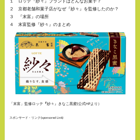
１ ロッテ『紗々』ブランドはどんなお菓子？
２ 京都老舗和菓子店がなぜ『紗々』を監修したのか？
３ 『末富』の場所
４ 末富監修『紗々』のまとめ
「末富」監修ロッテ
『
紗々』きなこ黒蜜(公式HPより）
スポンサード・リンク(sponsored Link)