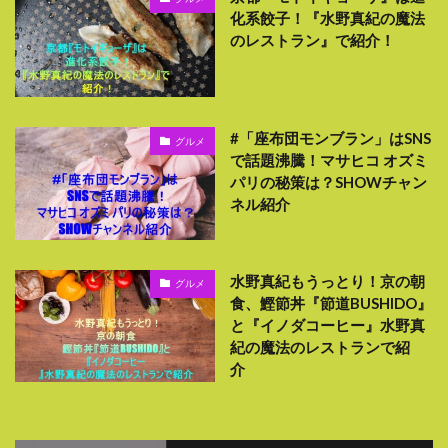
化系餃子！『水野真紀の魔法
のレストラン』で紹介！
#「座布団モンブラン」はSNS
グルメ
で話題沸騰！マサヒコ オズミ
パリの秘策は？SHOWチャン
ネル紹介
水野真紀もうっとり！京の朝
グルメ
食、鰹節丼『節道BUSHIDO』
と『イノダコーヒー』水野真
紀の魔法のレストランで紹
介