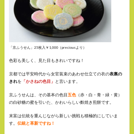
「京ふうせん」25枚入￥1,000（preciousより）
色彩も美しく、見た目もきれいですね！
京都では平安時代から女官装束のあわせ仕立ての衣の
表裏の
きれ
を
「かさねの色目」
と言います。
京ふうせんは、その基本の色目
五色
（赤・白・青・緑・黄）
の白砂糖の蜜を引いた、かわいらしい麩焼き煎餅です。
末富は伝統を重んじながら新しい挑戦も積極的にしていま
す。
伝統と革新ですね！