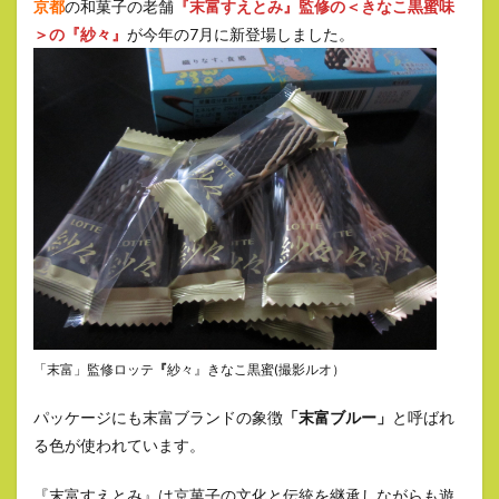
京都
の和菓子の老舗
『末富すえとみ』監修の＜きなこ黒蜜味
＞の『紗々』
が今年の7月に新登場しました。
「末富」監修ロッテ
『
紗々』きなこ黒蜜(撮影ルオ）
パッケージにも末富ブランドの象徴
「末富ブルー」
と呼ばれ
る色が使われています。
『末富すえとみ』は京菓子の文化と伝統を継承しながらも遊