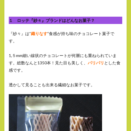
１ ロッテ『紗々』ブランドはどんなお菓子？
『紗々』は“
織りなす
”食感が持ち味のチョコレート菓子で
す。
1,５mm細い線状のチョコレートが何層にも重ねられていま
す。総数なんと1350本！見た目も美しく、
パリパリ
とした食
感です。
透かして見ることも出来る繊細なお菓子です。