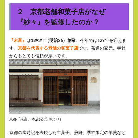
２ 京都老舗和菓子店がなぜ
『紗々』を監修したのか？
『末富』
は
1893年（明治26）創業
、今年では129年を迎えま
す。
京都を代表する老舗の和菓子店
です。茶道の家元、寺社
からもとても信頼が厚いです。
京都「末富」本店(公式HPより）
京都の歳時記を表現した生菓子、煎餅、季節限定の羊羹など