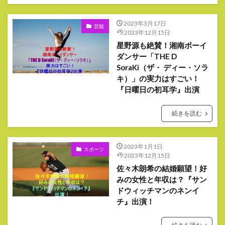
2023年3月17日
芸能
2023年12月15日
星野源も絶賛！湘南ボーイ
ダンサー「THE D
SoraKi（ザ・ ディー・ソラ
キ）」の実力はすごい！
『日曜日の初耳学』出演
続きを読む
2023年1月1日
スポーツ
2023年12月15日
佐々木朗希の結婚願望！好
みの女性と年収は？『サン
ドウィッチマンのネンイ
チ』出演！