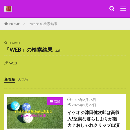
キーワード
HOME
"WEB" の検索結果
WEB
デザイン
SEO
カテゴリー
SEARCH
「WEB」の検索結果
22件
WEB
検索
新着順
人気順
2026年2月26日
芸能
2026年2月27日
イケオジ津田健次郎は高収
入!堅実な暮らしぶりが魅
力？おしゃれクリップ出演