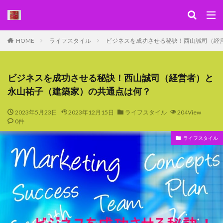
キーワード
HOME
ライフスタイル
ビジネスを成功させる秘訣！西山誠司（経
WEB
デザイン
SEO
カテゴリー
ビジネスを成功させる秘訣！西山誠司（経営者）と
永山祐子（建築家）の共通点は何？
2023年5月23日
2023年12月15日
ライフスタイル
204View
0件
検索
ライフスタイル