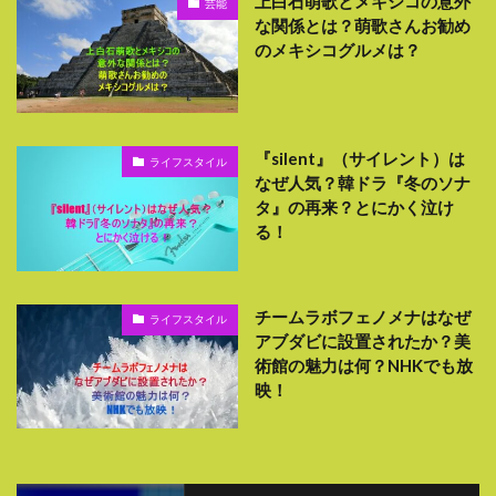
上白石萌歌とメキシコの意外
芸能
な関係とは？萌歌さんお勧め
のメキシコグルメは？
『silent』（サイレント）は
ライフスタイル
なぜ人気？韓ドラ『冬のソナ
タ』の再来？とにかく泣け
る！
チームラボフェノメナはなぜ
ライフスタイル
アブダビに設置されたか？美
術館の魅力は何？NHKでも放
映！