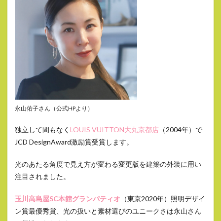
永山佑子さん（公式HPより）
独立して間もなく
LOUIS VUITTON大丸京都店
（2004年）で
JCD DesignAward激励賞受賞します。
光のあたる角度で見え方が変わる変更版を建築の外装に用い
注目されました。
玉川高島屋SC本館グランパティオ
（東京2020年）照明デザイ
ン賞最優秀賞、光の扱いと素材選びのユニークさは永山さん