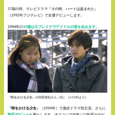
17歳の時、テレビドラマ『
その時、ハートは盗まれた
』
（1992年フジテレビ）で女優デビューします。
1994年
の
19歳は大ブレイクでアイドルの道を歩みます。
『
時をかける少女
』の内田有紀さん（右）（J-COMより）
『
時をかける少女
』
（1994年）で連続ドラマ初主演、さらに
歌手デビュー
も果たします。
オリコン
で女性ソロ歌手のデビ