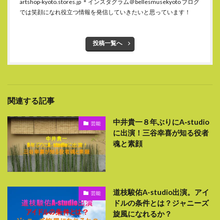
artshop-kyoto.stores.jp ＊インスタグラム＠bellesmusekyoto ブログ
では笑顔になれ役立つ情報を発信していきたいと思っています！
投稿一覧へ
関連する記事
中井貴一８年ぶりにA‐studio
芸能
に出演！三谷幸喜が知る役者
魂と素顔
道枝駿佑A-studio出演。アイ
芸能
ドルの条件とは？ジャニーズ
旋風になれるか？