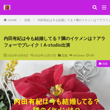
キーワード
HOME
芸能
内田有紀は今も結婚してる？隣のイケメンは？アラフォーで
WEB
デザイン
SEO
カテゴリー
内田有紀は今も結婚してる？隣のイケメンは？アラ
フォーでブレイク！A-studio出演
2022年10月8日
2022年11月27日
芸能
441View
0件
検索
芸能