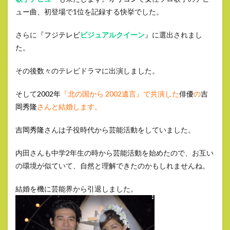
ュー曲、初登場で1位を記録する快挙でした。
さらに『
フジテレビ
ビジュアルクイーン
』に選出されまし
た。
その後数々のテレビドラマに出演しました。
そして
2002年
『北の国から 2002遺言』で共演した
俳優
の
吉
岡秀隆
さんと結婚します。
吉岡秀隆
さんは子役時代から芸能活動をしていました。
内田さんも中学2年生の時から芸能活動を始めたので、お互い
の環境が似ていて、自然と理解できたのかもしれませんね。
結婚を機に芸能界から引退しました。