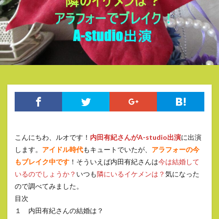
こんにちわ、ルオです！
内田有紀さんがA-studio出演
に出演
します。
アイドル時代
もキュートでいたが、
アラフォーの今
もブレイク中です
！そういえば内田有紀さんは
今は結婚して
いるのでしょうか？
いつも
隣にいるイケメンは？
気になった
ので調べてみました。
目次
１ 内田有紀さんの結婚は？