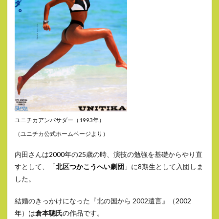
ユニチカアンバサダー（1993年）
（ユニチカ公式ホームページより）
内田さんは
2000年
の25歳の時、演技の勉強を基礎からやり直
すとして、「
北区
つかこうへい
劇団
」に8期生として入団しま
した。
結婚のきっかけになった『北の国から 2002遺言』（
2002
年
）は
倉本聰氏
の作品です。