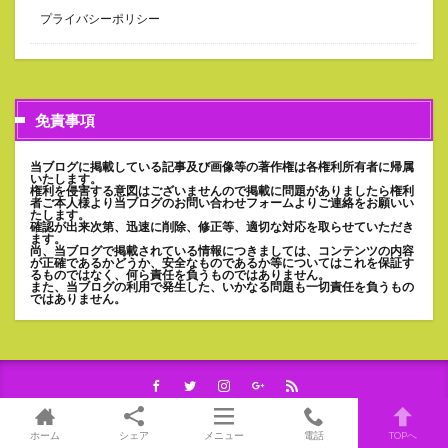
プライバシーポリシー
免責事項
当ブログに掲載している記事及び画像等の著作権は各権利所有者に帰属
いたします。
権利を侵害する意図はございませんので掲載に問題がありましたら権利
者ご本人様より当ブログのお問い合わせフォームよりご連絡をお願いい
たします。
確認が出来次第、迅速に削除、修正等、適切な対応を取らせていただき
ます。
尚、当ブログで掲載されている情報につきましては、コンテンツの内容
が正確であるかどうか、安全なものであるか等についてはこれを保証す
るものではなく、何ら責任を負うものではありません。
また、当ブログの利用で発生した、いかなる問題も一切責任を負うもの
ではありません。
ホーム
シェア
メニュー
電話
TOPへ