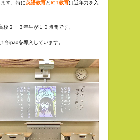
います。特に
英語教育
と
ICT教育
は近年力を入
高校２・３年生が１０時間です。
1台ipadを導入しています。