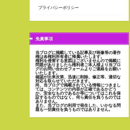
プライバシーポリシー
免責事項
当ブログに掲載している記事及び画像等の著作
権は各権利所有者に帰属いたします。
権利を侵害する意図はございませんので掲載に
問題がありましたら権利者ご本人様より当ブロ
グのお問い合わせフォームよりご連絡をお願い
いたします。
確認が出来次第、迅速に削除、修正等、適切な
対応を取らせていただきます。
尚、当ブログで掲載されている情報につきまし
ては、コンテンツの内容が正確であるかどう
か、安全なものであるか等についてはこれを保
証するものではなく、何ら責任を負うものでは
ありません。
また、当ブログの利用で発生した、いかなる問
題も一切責任を負うものではありません。