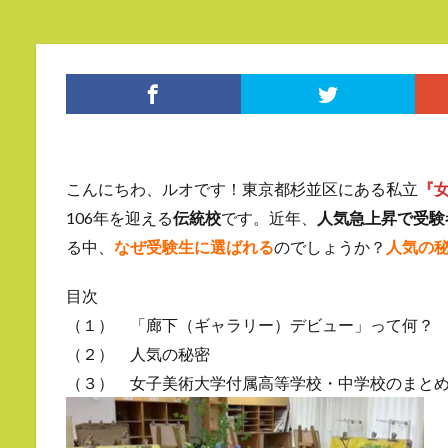
こんにちわ、ルオです！東京都杉並区にある私立
『
106年を迎える
伝統校
です。近年、
人気急上昇で受験
る中、
なぜ受験生に選ばれる
のでしょうか？
人気の
目次
（１） 「廊下（ギャラリー）デビュー」って何？
（２） 人気の秘密
（３） 女子美術大学付属高等学校・中学校のまと