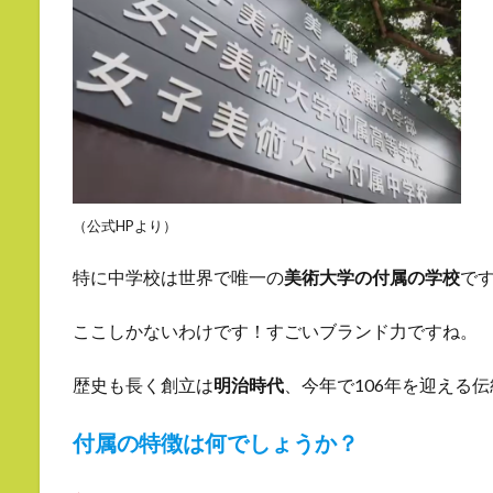
（公式HPより）
特に中学校は世界で唯一の
美術大学の付属の学校
で
ここしかないわけです！すごいブランド力ですね。
歴史も長く創立は
明治時代
、今年で106年を迎える
付属の特徴は何でしょうか？