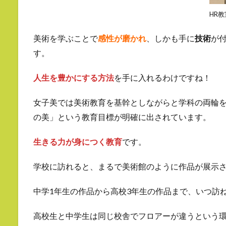
HR
美術を学ぶことで
感性が磨かれ
、しかも手に
技術
が
す。
人生を豊かにする方法
を手に入れるわけですね！
女子美では美術教育を基幹としながらと学科の両輪
の美」という教育目標が明確に出されています。
生きる力が身につく教育
です。
学校に訪れると、まるで美術館のように作品が展示
中学1年生の作品から高校3年生の作品まで、いつ訪
高校生と中学生は同じ校舎でフロアーが違うという