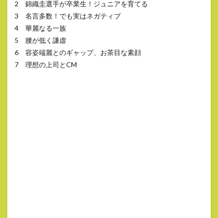
2 錦織圭選手が卒業生！ジュニアを育てる
3 名言多数！でも実はネガティブ
4 華麗なる一族
5 腰が低く謙虚
6 容姿端麗とのギャップ、お茶目な素顔
7 理想の上司とCM