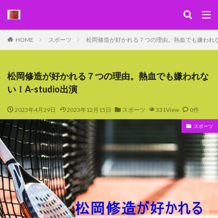
キーワード
HOME
スポーツ
松岡修造が好かれる７つの理由。熱血でも嫌われない！
WEB
デザイン
SEO
カテゴリー
松岡修造が好かれる７つの理由。熱血でも嫌われな
い！A-studio出演
2023年4月29日
2023年12月15日
スポーツ
331View
0件
検索
スポーツ