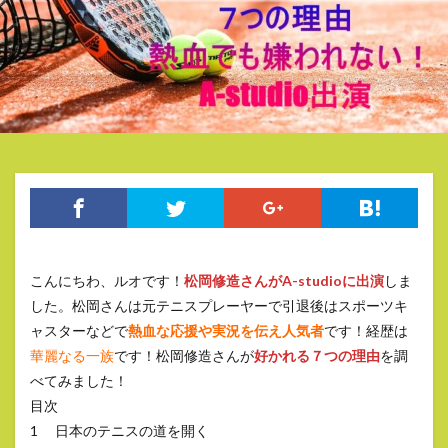
こんにちわ、ルオです！
松岡修造さんがA-studioに出演
しま
した。松岡さんは元テニスプレーヤーで引退後はスポーツキ
ャスターなどで
熱血な応援や実況を伝え人気者
です！経歴は
華麗なる一族
です！松岡修造さんが
好かれる７つの理由
を調
べてみました！
目次
1 日本のテニスの道を開く