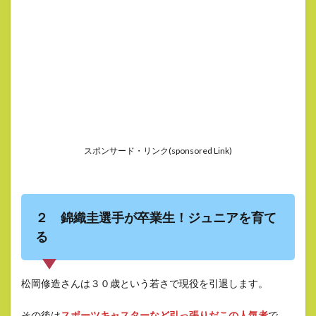
スポンサード・リンク(sponsored Link)
２ 錦織圭選手が卒業生！ジュニアを育て
る
松岡修造さんは３０歳という若さで現役を引退します。
その後は
スポーツキャスターなど引っ張りだこの人気者
で