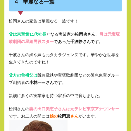
4 華麗なる一族
松岡さんの家族は華麗なる一族です！
父は東宝第11代社長
となる実業家の
松岡功さん
、
母は元宝塚
歌劇団の星組男役スター
であった
千波静さん
です。
千波さんの姉や妹も元タカラジェンヌです。華やかな世界を
生きてきたのですね！
父方の曾祖父は
阪急電鉄や宝塚歌劇団などの阪急東宝グルー
プ創始者の
小林一三さん
です。
親族に多くの実業家を持つ家系の中で育ちました。
松岡さんの
妻の田口美恵子さんは元テレビ東京アナウンサー
です。お二人の間には
娘の
松岡恵
さん
がいます。