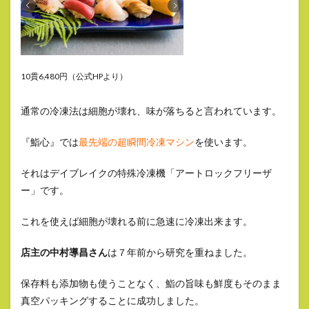
10貫6,480円（公式HPより）
通常の冷凍法は細胞が壊れ、味が落ちると言われています。
『鮨心』では
最先端の超瞬間冷凍マシン
を使います。
それはデイブレイクの特殊冷凍機「アートロックフリーザ
ー」です。
これを使えば細胞が壊れる前に急速に冷凍出来ます。
店主の中村導昌さん
は７年前から研究を重ねました。
保存料も添加物も使うことなく、鮨の旨味も鮮度もそのまま
真空パッキングすることに成功しました。