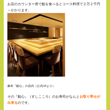
お店のカウンター席で鮨を食べるとコース料理で２万２千円
～かかります。
麻布『鮨心』の店内（公式HPより）
その『鮨心』（すしこころ）のお寿司がなんと
お取り寄せが
出来る
のです。