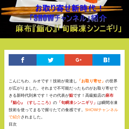
こんにちわ、ルオです！技術が発達し
「お取り寄せ」
の世界
が広がりました。それまで不可能だったものがお取り寄せで
きる新時代到来です！その代表が
鮨
です！高級鮨店の
麻布
『鮨心』（すしこころ）
の
「旬瞬凍シンニギリ」
は瞬間冷凍
技術を使ってまるで握りたての食感です。
SHOWチャンネル
で紹介
されました。
目次