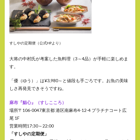
すしやの定期便（公式HPより）
大将の中村氏が考案した魚料理（3～4品）が手軽に楽しめま
す。
「優（ゆう）」は¥3,980～と値段も手ごろです。お魚の美味
しさ再発見できそうですね。
麻布『鮨心』（すしこころ）
場所〒106-0047東京都 港区南麻布4-12-4 プラチナコート広
尾 1F
営業時間17:30～22:00
「すしやの定期便」