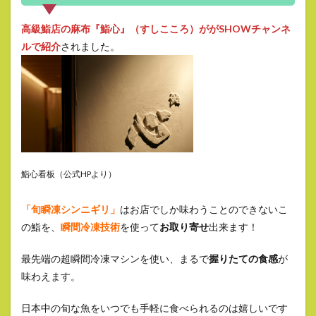
高級鮨店の麻布『鮨心』（すしこころ）ががSHOWチャンネ
ルで紹介
されました。
鮨心看板（公式HPより）
「旬瞬凍シンニギリ」
はお店でしか味わうことのできないこ
の鮨を、
瞬間冷凍技術
を使って
お取り寄せ
出来ます！
最先端の超瞬間冷凍マシンを使い、まるで
握りたての食感
が
味わえます。
日本中の旬な魚をいつでも手軽に食べられるのは嬉しいです