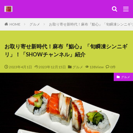
キーワード
HOME
グルメ
お取り寄せ新時代！麻布『鮨心』「旬瞬凍シンニギリ
WEB
デザイン
SEO
カテゴリー
お取り寄せ新時代！麻布『鮨心』「旬瞬凍シンニギ
リ」！「SHOWチャンネル」紹介
2023年4月1日
2023年12月15日
グルメ
138View
0件
検索
グルメ