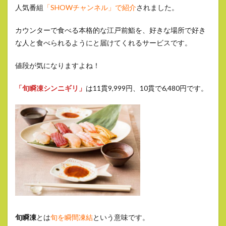
人気番組
「SHOWチャンネル」で紹介
されました。
カウンターで食べる本格的な江戸前鮨を、好きな場所で好き
な人と食べられるようにと届けてくれるサービスです。
値段が気になりますよね！
「旬瞬凍シンニギリ」
は11貫9,999円、10貫で6,480円です。
旬瞬凍
とは
旬を瞬間凍結
という意味です。