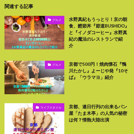
関連する記事
水野真紀もうっとり！京の朝
グルメ
食、鰹節丼『節道BUSHIDO』
と『イノダコーヒー』水野真
紀の魔法のレストランで紹
介
京都で500円！焼肉懐石『鴨
グルメ
川たかし』よーじや発『10そ
ば』「ウラマヨ」紹介
京都、連日行列の出来るパン
ライフスタイル
屋「たま木亭」の人気の秘密
は何？情熱大陸出演