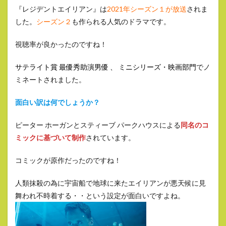
『レジデントエイリアン』は
2021年シーズン１が放送
されま
した。
シーズン２
も作られる人気のドラマです。
視聴率が良かったのですね！
サテライト賞 最優秀助演男優 、 ミニシリーズ・映画部門
でノ
ミネートされました。
面白い訳は何でしょうか？
ピーター ホーガンとスティーブ パークハウスによる
同名のコ
ミックに基づいて制作
されています。
コミックが原作だったのですね！
人類抹殺の為に宇宙船で地球に来たエイリアンが悪天候に見
舞われ不時着する・・という設定が面白いですよね。