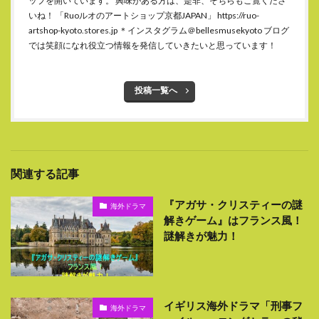
ップを開いています。 興味がある方は、是非、そちらもご覧くださ
いね！ 「Ruoルオのアートショップ京都JAPAN」 https://ruo-
artshop-kyoto.stores.jp ＊インスタグラム＠bellesmusekyoto ブログ
では笑顔になれ役立つ情報を発信していきたいと思っています！
投稿一覧へ
関連する記事
『アガサ・クリスティーの謎
海外ドラマ
解きゲーム』はフランス風！
謎解きが魅力！
イギリス海外ドラマ「刑事フ
海外ドラマ