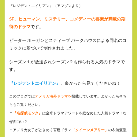
『レジデントエイリアン』（アマゾンより）
SF、ヒューマン、ミステリー、コメディーの要素が満載の期
待のドラマ
です。
ピーター ホーガンとスティーブ パークハウスによる同名のコ
ミックに基づいて制作されました。
シーズン１が放送されシーズン２も作られる人気のドラマで
す。
『レジデントエイリアン』
、良かったら見てくださいね！
このブログでは
アメリカ海外ドラマを
掲載しています。よかったらそち
らもご覧ください。
＊
『名探偵モンク』
は全米ドラマアワードを総なめした人気ドラマ！な
ぜ面白い？
＊アメリカ女子がときめく宮廷ドラマ
「クイーンメアリー」
の衣装髪型