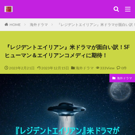
キーワード
HOME
海外ドラマ
『レジデントエイリアン』米ドラマが面白い訳！
WEB
デザイン
SEO
カテゴリー
『レジデントエイリアン』米ドラマが面白い訳！SF
ヒューマン＆エイリアンコメディに期待！
2023年2月21日
2023年12月15日
海外ドラマ
333View
0件
検索
海外ドラマ