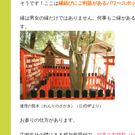
そうです！ここは
縁結びにご利益があるパワースポ
縁は男女の縁だけではありません。何事もご縁があ
す。
連理の賢木（れんりのさかき）（公式HPより）
お参りの仕方があります。
①相生社の隣にある授与所受付で、
絵馬の初穂料（5