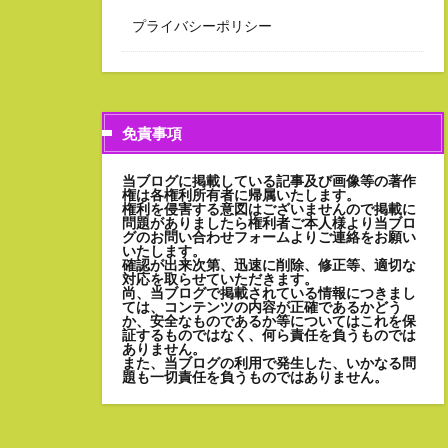
プライバシーポリシー
免責事項
当ブログに掲載している記事及び画像等の著作
権は各権利所有者に帰属いたします。
権利を侵害する意図はございませんので掲載に
問題がありましたら権利者ご本人様より当ブロ
グのお問い合わせフォームよりご連絡をお願い
いたします。
確認が出来次第、迅速に削除、修正等、適切な
対応を取らせていただきます。
尚、当ブログで掲載されている情報につきまし
ては、コンテンツの内容が正確であるかどう
か、安全なものであるか等についてはこれを保
証するものではなく、何ら責任を負うものでは
ありません。
また、当ブログの利用で発生した、いかなる問
題も一切責任を負うものではありません。