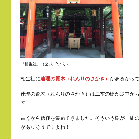
『相生社』（公式HPより）
相生社に
連理の賢木（れんりのさかき）
があるから
連理の賢木（れんりのさかき）は二本の樹が途中か
す。
古くから信仰を集めてきました。そういう樹が「糺
がありそうですよね！