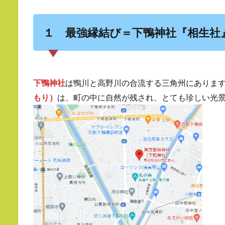
１ 最強縁結び＝下鴨神社『相生社
下鴨神社
は鴨川と高野川の合流する三角州にあります
もり）
は、町の中に自然が残され、とても珍しい光