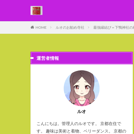
WEB
デザイン
HOME
ルオのお勧め寺社
最強縁結び＝下鴨神社の
カテゴリー
運営者情報
ルオ
こんにちは。管理人のルオです。 京都在住で
す。 趣味は美術と着物、ベリーダンス。 京都の