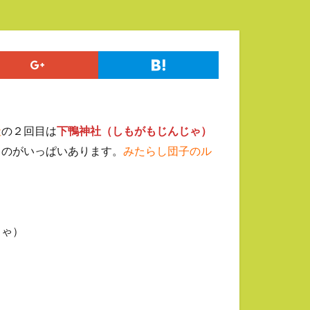
社
の２回目は
下鴨神社（しもがもじんじゃ）
ものがいっぱいあります。
みたらし団子のル
）
しゃ）