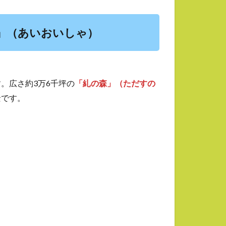
』（あいおいしゃ）
。広さ約3万6千坪の
「糺の森」（ただすの
景です。