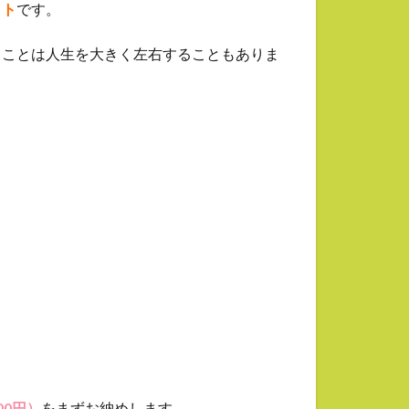
ット
です。
ることは人生を大きく左右することもありま
00円）
をまずお納めします。