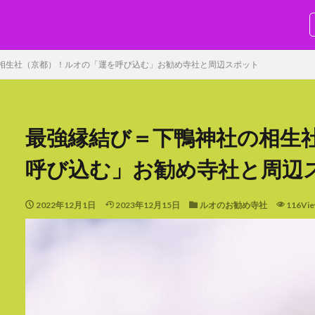
SEO
相生社（京都）！ルオの「運を呼び込む」お勧め寺社と周辺スポット
最強縁結び＝下鴨神社の相生
呼び込む」お勧め寺社と周辺
検索
2022年12月1日
2023年12月15日
ルオのお勧め寺社
116Vi