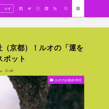
ルオ
社（京都）！ルオの「運を
スポット
ew
0件
ルオのお勧め寺社