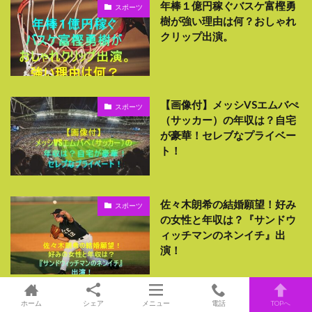
年棒１億円稼ぐバスケ富樫勇
スポーツ
樹が強い理由は何？おしゃれ
クリップ出演。
【画像付】メッシVSエムバぺ
スポーツ
（サッカー）の年収は？自宅
が豪華！セレブなプライベー
ト！
佐々木朗希の結婚願望！好み
スポーツ
の女性と年収は？『サンドウ
ィッチマンのネンイチ』出
演！
ホーム
シェア
メニュー
電話
TOPへ