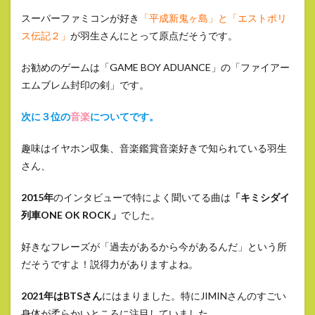
スーパーファミコンが好き
「平成新鬼ヶ島」と「エストポリ
ス伝記２」
が羽生さんにとって原点だそうです。
お勧めのゲームは「GAME BOY ADUANCE」の「ファイアー
エムブレム封印の剣」です。
次に３位の
音楽
についてです。
趣味はイヤホン収集、音楽鑑賞音楽好きで知られている羽生
さん、
2015年
のインタビューで特によく聞いてる曲は
「キミシダイ
列車ONE OK ROCK」
でした。
好きなフレーズが「過去があるから今があるんだ」という所
だそうですよ！説得力がありますよね。
2021年はBTSさん
にはまりました。特にJIMINさんのすごい
身体が柔らかいところに注目していました。