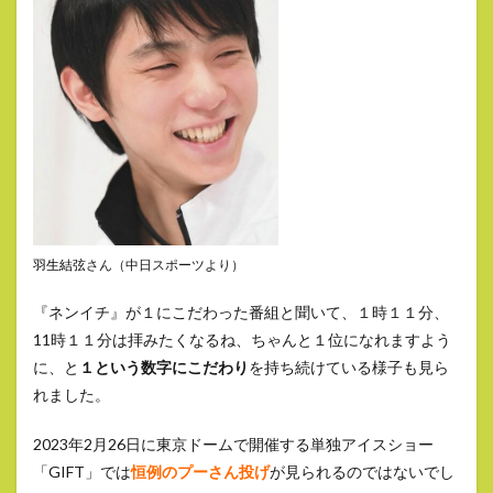
羽生結弦
さん（中日スポーツより）
『ネンイチ』が１にこだわった番組と聞いて、１時１１分、
11時１１分は拝みたくなるね、ちゃんと１位になれますよう
に、と
１という数字にこだわり
を持ち続けている様子も見ら
れました。
2023年2月26日に東京ドームで開催する単独アイスショー
「GIFT」では
恒例のプーさん投げ
が見られるのではないでし