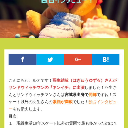
こんにちわ、ルオです！
羽生結弦（はぎゅうゆずる）さんが
サンドウィッチマンの『ネンイチ』に出演
しました！羽生さ
んとサンドウィッチマンさんは
宮城県出身で
同郷
ですね！ス
ケート以外の羽生さんの
素顔が満載
でした！
独占インタビュ
ー
をお伝えします。
目次
１ 現役生活18年スケート以外の質問で最も多かったのは？