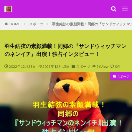
キーワード
HOME
スポーツ
羽生結弦の素顔満載！同郷の『サンドウィッチマ
WEB
デザイン
SEO
カテゴリー
羽生結弦の素顔満載！同郷の『サンドウィッチマン
のネンイチ』出演！独占インタビュー！
2022年12月28日
2023年12月15日
スポーツ
96View
0件
検索
スポーツ