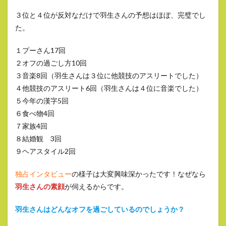
３位と４位が反対なだけで羽生さんの予想はほぼ、完璧でし
た。
１プーさん17回
２オフの過ごし方10回
３音楽8回（羽生さんは３位に他競技のアスリートでした）
４他競技のアスリート6回（羽生さんは４位に音楽でした）
５今年の漢字5回
６食べ物4回
７家族4回
８結婚観 3回
９ヘアスタイル2回
独占インタビュー
の様子は大変興味深かったです！なぜなら
羽生さんの素顔
が伺えるからです。
羽生さんはどんなオフを過ごしているのでしょうか？