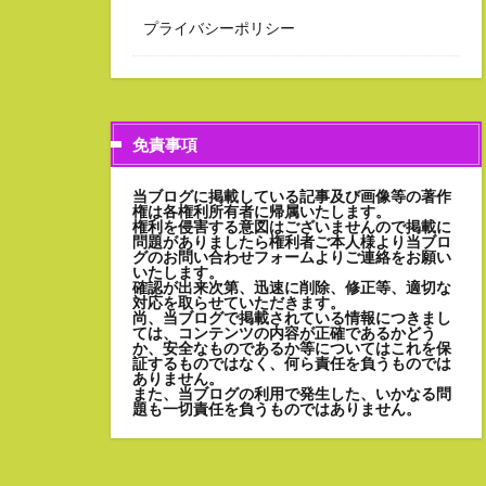
プライバシーポリシー
免責事項
当ブログに掲載している記事及び画像等の著作
権は各権利所有者に帰属いたします。
権利を侵害する意図はございませんので掲載に
問題がありましたら権利者ご本人様より当ブロ
グのお問い合わせフォームよりご連絡をお願い
いたします。
確認が出来次第、迅速に削除、修正等、適切な
対応を取らせていただきます。
尚、当ブログで掲載されている情報につきまし
ては、コンテンツの内容が正確であるかどう
か、安全なものであるか等についてはこれを保
証するものではなく、何ら責任を負うものでは
ありません。
また、当ブログの利用で発生した、いかなる問
題も一切責任を負うものではありません。