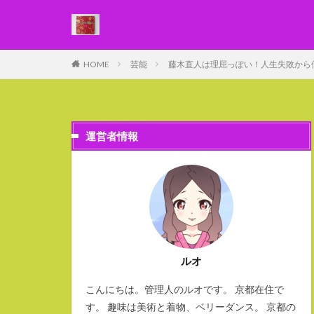
WEB
デザイン
HOME
芸能
藤木直人は理屈っぽい！人生失敗から偶
カテゴリー
運営者情報
ルオ
こんにちは。管理人のルオです。 京都在住で
す。 趣味は美術と着物、ベリーダンス。 京都の