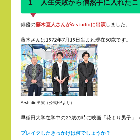
１ 人生失敗から偶然手に入れたこ
俳優の
藤木直人さんがA-studioに出演
しました。
藤木さんは1972年7月19日生まれ現在50歳です。
A-studio出演（公式HPより）
早稲田大学在学中の23歳の時に映画「花より男子」（
ブレイクしたきっかけは何でしょうか？