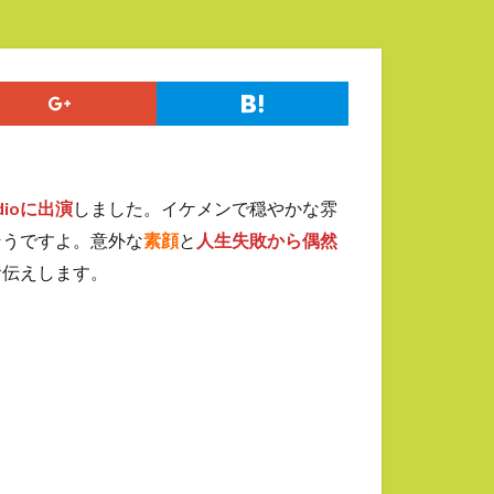
dioに出演
しました。イケメンで穏やかな雰
そうですよ。意外な
素顔
と
人生失敗から偶然
お伝えします。