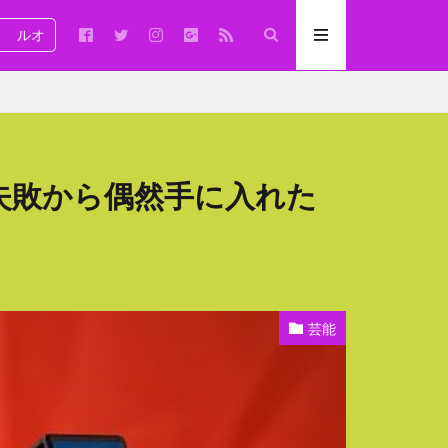
ルオ
失敗から偶然手に入れた
芸能