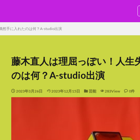
SEO
然手に入れたのは何？A-studio出演
藤木直人は理屈っぽい！人生
のは何？A-studio出演
検索
2023年3月26日
2023年12月15日
芸能
283View
0件