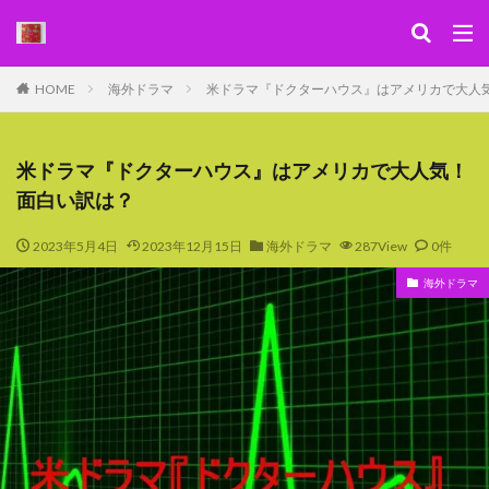
キーワード
HOME
海外ドラマ
米ドラマ『ドクターハウス』はアメリカで大人
WEB
デザイン
SEO
カテゴリー
米ドラマ『ドクターハウス』はアメリカで大人気！
面白い訳は？
2023年5月4日
2023年12月15日
海外ドラマ
287View
0件
検索
海外ドラマ