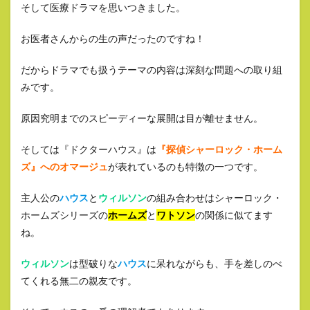
そして医療ドラマを思いつきました。
お医者さんからの生の声だったのですね！
だからドラマでも扱うテーマの内容は深刻な問題への取り組
みです。
原因究明までのスピーディーな展開は目が離せません。
そしては『ドクターハウス』は
『探偵シャーロック・ホーム
ズ』へのオマージュ
が表れているのも特徴の一つです。
主人公の
ハウス
と
ウィルソン
の組み合わせはシャーロック・
ホームズシリーズの
ホームズ
と
ワトソン
の関係に似てます
ね。
ウィルソン
は型破りな
ハウス
に呆れながらも、手を差しのべ
てくれる無二の親友です。