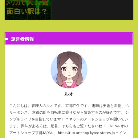
運営者情報
ルオ
こんにちは。管理人のルオです。 京都在住です。 趣味は美術と着物、ベ
リーダンス。 京都の町を自転車に乗りながら散策するのが好きです。 シ
ンプルライフを目指しています！ ＊ネットのアートショップを開いてい
ます。 興味がある方は、是非、そちらもご覧くださいね！ 「Ruoルオの
アートショップ京都JAPAN」 https://ruo-artshop-kyoto.stores.jp ＊イン