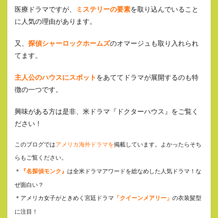
医療ドラマですが、
ミステリーの要素
を取り込んでいること
に人気の理由があります。
又、
探偵シャーロックホームズ
のオマージュも取り入れられ
てます。
主人公のハウスにスポット
をあててドラマが展開するのも特
徴の一つです。
興味がある方は是非、米ドラマ『ドクターハウス』をご覧く
ださい！
このブログでは
アメリカ海外ドラマを
掲載しています。よかったらそち
らもご覧ください。
＊
『名探偵モンク』
は全米ドラマアワードを総なめした人気ドラマ！な
ぜ面白い？
＊アメリカ女子がときめく宮廷ドラマ
「クイーンメアリー」
の衣装髪型
に注目！