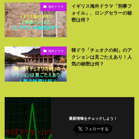
イギリス海外ドラマ「刑事フ
海外ドラマ
ォイル」、ロングセラーの秘
密は何？
韓ドラ「チェオクの剣」のア
海外ドラマ
クションは見ごたえあり！人
気の秘密は何？
最新情報をチェックしよう！