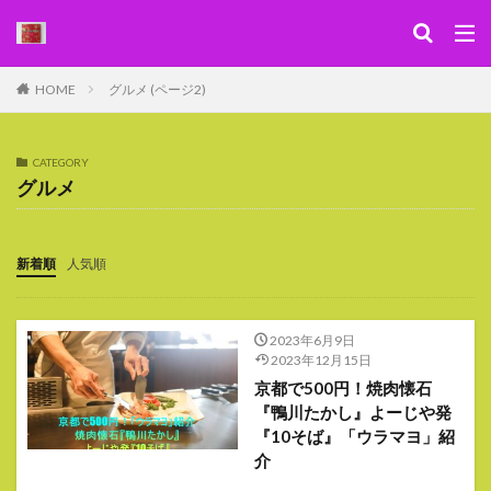
キーワード
HOME
グルメ (ページ2)
WEB
デザイン
SEO
カテゴリー
CATEGORY
グルメ
新着順
人気順
検索
2023年6月9日
2023年12月15日
京都で500円！焼肉懐石
『鴨川たかし』よーじや発
『10そば』「ウラマヨ」紹
介