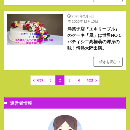
2023年2月8日
2023年12月15日
洋菓子店『エキリーブル』
のケーキ「風」は世界NO１
パティシエ高橋萌の渾身の
味！情熱大陸出演。
続きを読む
Prev
1
2
3
4
Next
運営者情報