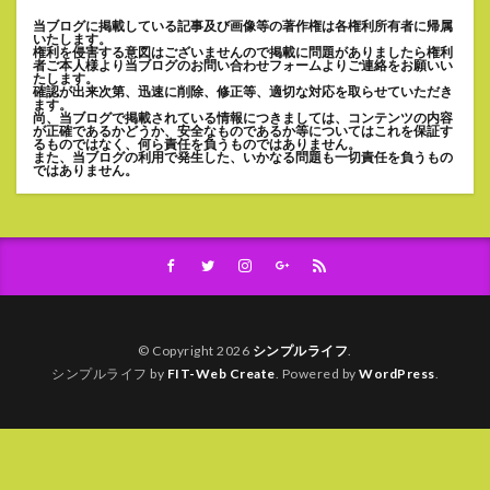
当ブログに掲載している記事及び画像等の著作権は各権利所有者に帰属
いたします。
権利を侵害する意図はございませんので掲載に問題がありましたら権利
者ご本人様より当ブログのお問い合わせフォームよりご連絡をお願いい
たします。
確認が出来次第、迅速に削除、修正等、適切な対応を取らせていただき
ます。
尚、当ブログで掲載されている情報につきましては、コンテンツの内容
が正確であるかどうか、安全なものであるか等についてはこれを保証す
るものではなく、何ら責任を負うものではありません。
また、当ブログの利用で発生した、いかなる問題も一切責任を負うもの
ではありません。
© Copyright 2026
シンプルライフ
.
シンプルライフ by
FIT-Web Create
. Powered by
WordPress
.